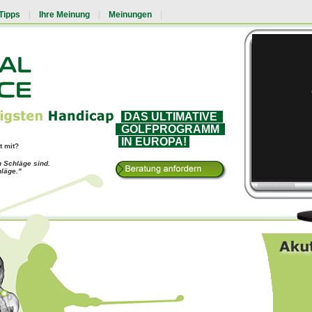
Tipps
|
Ihre Meinung
|
Meinungen
|
DAS ULTIMATIVE
GOLFPROGRAMM
IN
EUROPA!
t mit?
n Schläge sind.
hläge."